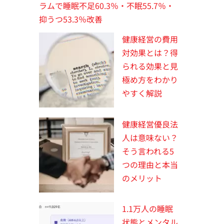
ラムで睡眠不足60.3％・不眠55.7％・
抑うつ53.3％改善
健康経営の費用
対効果とは？得
られる効果と見
極め方をわかり
やすく解説
健康経営優良法
人は意味ない？
そう言われる5
つの理由と本当
のメリット
1.1万人の睡眠
状態とメンタル