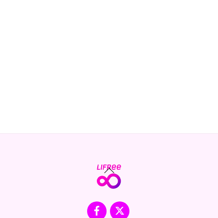
Back
To
Top
Facebook
X