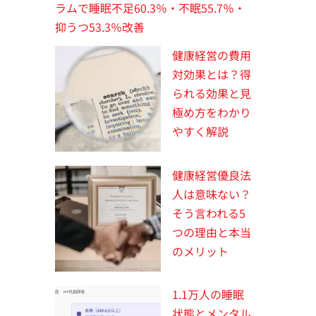
ラムで睡眠不足60.3％・不眠55.7％・
抑うつ53.3％改善
健康経営の費用
対効果とは？得
られる効果と見
極め方をわかり
やすく解説
健康経営優良法
人は意味ない？
そう言われる5
つの理由と本当
のメリット
1.1万人の睡眠
状態とメンタル