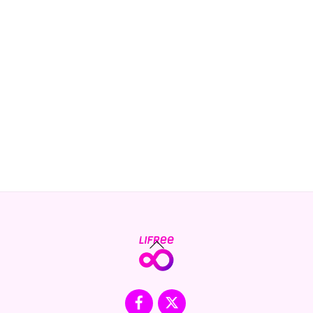
Back
To
Top
Facebook
X