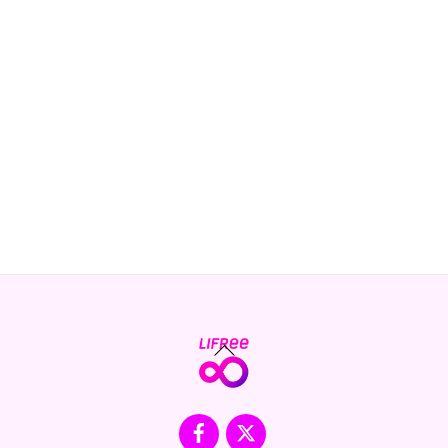
Back
To
Top
Facebook
X