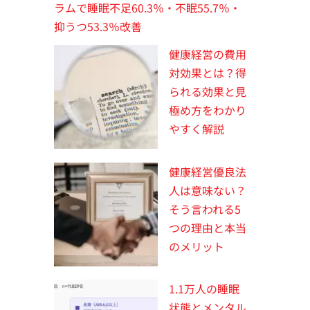
ラムで睡眠不足60.3％・不眠55.7％・
抑うつ53.3％改善
健康経営の費用
対効果とは？得
られる効果と見
極め方をわかり
やすく解説
健康経営優良法
人は意味ない？
そう言われる5
つの理由と本当
のメリット
1.1万人の睡眠
状態とメンタル