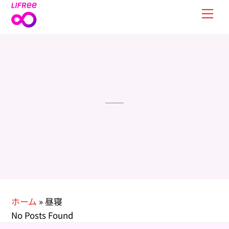
Skip
Men
to
content
ホーム
»
昼寝
No Posts Found