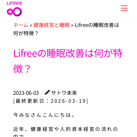
Skip
Men
to
content
ホーム
»
健康経営と睡眠
»
Lifreeの睡眠改善は
何が特徴？
Lifreeの睡眠改善は何が特
徴？
2023
-
06
-
03
サトウ未来
[最終更新日：2026-03-19]
今
みなさんこんにちは。
近年、健康経営や人的資本経営の流れの
中で、