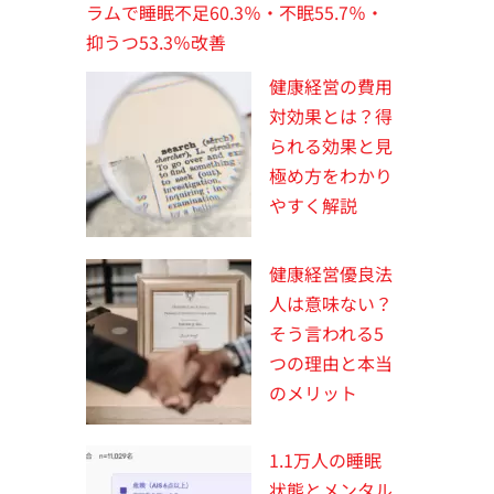
ラムで睡眠不足60.3％・不眠55.7％・
抑うつ53.3％改善
健康経営の費用
対効果とは？得
られる効果と見
極め方をわかり
やすく解説
健康経営優良法
人は意味ない？
そう言われる5
つの理由と本当
のメリット
1.1万人の睡眠
状態とメンタル