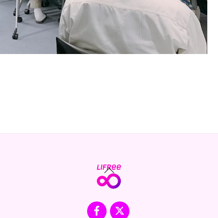
Back
To
Top
Facebook
X