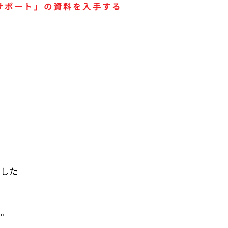
サポート」の資料を入手する
とした
版。