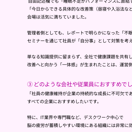
自由記述欄でも「
睡眠不足がパフォーマンスに直結
「
今日からできる具体的な改善策（昼寝や入浴法な
会場は活気に満ちていました。
管理者側としても、レポートで明らかになった「不
セミナーを通じて社員が「自分事」
として対策を考
単なる知識提供に留まらず、全社で健康課題を共有
改善へと向かう「一体感」が生まれたことは、
運営
③ どのような会社や従業員におすすめで
「社員の健康維持が企業の持続的な成長に不可欠で
すべての企業におすすめしたいです。
特に、IT業界や専門職など、
デスクワーク中心で
脳の疲労が蓄積しやすい環境にある組織には非
常に