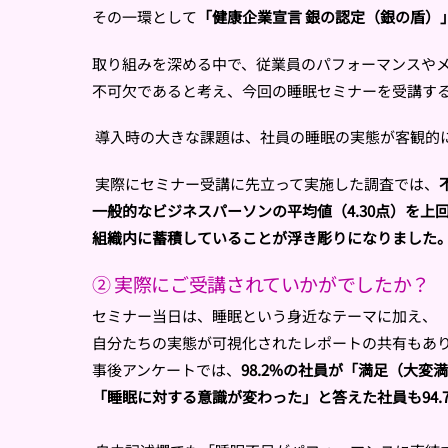
その一環として
「健康企業宣言 銀の認定（銀の盾）
取り組みを深める中で、
従業員のパフォーマンスや
不可欠であると考え、
今回の睡眠セミナーを受講す
導入時の大きな課題は、
社員の睡眠の実態が客観的
実際にセミナー受講に先立って実施した調査では、
一般的なビジネスパーソンの平均値（4.30点）
を上
組織内に蓄積していることが浮き彫りに
なりました
② 実際にご受講されていかがでしたか？
セミナー当日は、睡眠という身近なテーマに加え、
自分たちの実態が可視化されたレポートの共有もあ
事後アンケートでは、
98.2%の社員が「満足（大変
「睡眠に対する意識が変わった」と答えた社員も94.