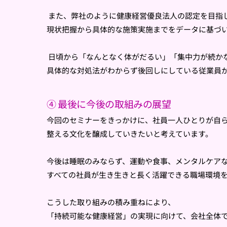
また、
弊社のように健康経営優良法人の認定を目指
現状把握から具体的な施策実施までをデータに基づ
日頃から「なんとなく体がだるい」「集中力が続か
具体的な対処法がわからず後回しにしている従業員
④ 最後に今後の取組みの展望
今回のセミナーをきっかけに、
社員一人ひとりが自
整える文
化を醸成していきたいと考えています。
今後は睡眠のみならず、運動や食事、
メンタルケア
すべての社員が生き生きと長く活躍できる職場環境
こうした取り組みの積み重ねにより、
「持続可能な健康経営」
の実現に向けて、
会社全体