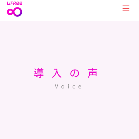
Skip
Men
to
content
導入の声
Voice