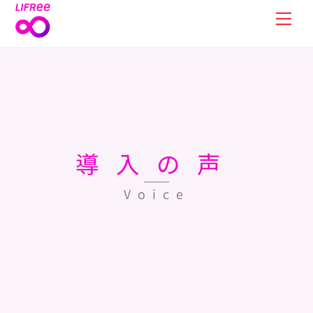
Skip
Men
to
content
導入の声
Voice