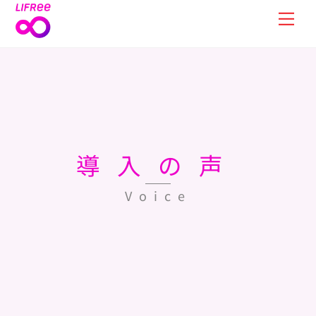
Skip
Men
to
content
導入の声
Voice