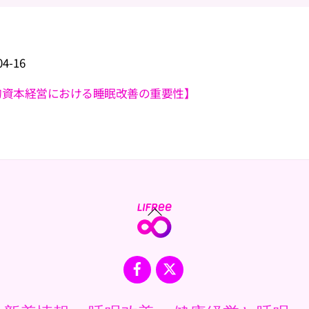
04
-
16
的資本経営における睡眠改善の重要性】
Back
To
Top
Facebook
X