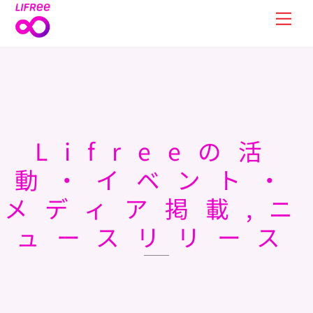
Skip
Men
to
content
Lifreeの活
動・イベント・
メディア掲載,ニ
ュースリリース