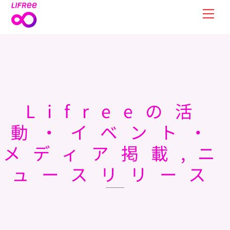
Skip
Men
to
content
Lifreeの活
動・イベント・
メディア掲載,ニ
ュースリリース