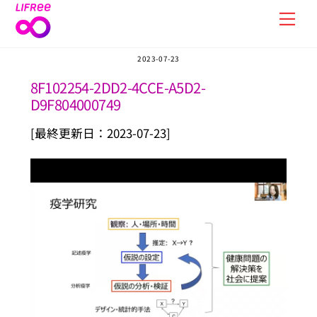
Skip
Men
to
content
2023-07-23
8F102254-2DD2-4CCE-A5D2-
D9F804000749
[最終更新日：2023-07-23]