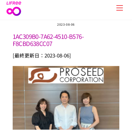
Skip
Men
to
content
2023-08-06
1AC309B0-7A62-4510-B576-
F8CBD638CC07
[最終更新日：2023-08-06]