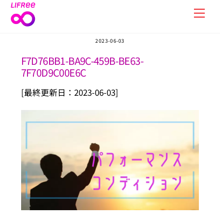
Skip
Men
to
content
2023-06-03
F7D76BB1-BA9C-459B-BE63-
7F70D9C00E6C
[最終更新日：2023-06-03]