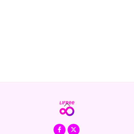
Back
To
Top
Facebook
X