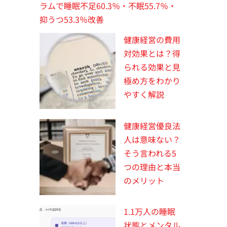
ラムで睡眠不足60.3％・不眠55.7％・
抑うつ53.3％改善
健康経営の費用
対効果とは？得
られる効果と見
極め方をわかり
やすく解説
健康経営優良法
人は意味ない？
そう言われる5
つの理由と本当
のメリット
1.1万人の睡眠
状態とメンタル