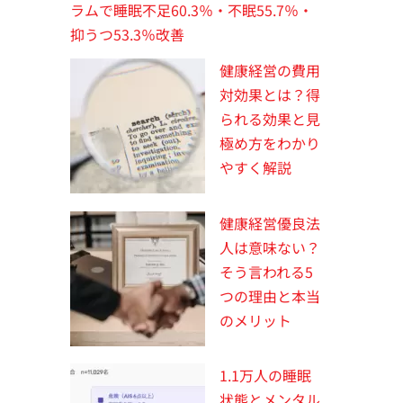
ラムで睡眠不足60.3％・不眠55.7％・
抑うつ53.3％改善
健康経営の費用
対効果とは？得
られる効果と見
極め方をわかり
やすく解説
健康経営優良法
人は意味ない？
そう言われる5
つの理由と本当
のメリット
1.1万人の睡眠
状態とメンタル