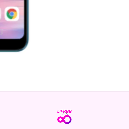
Back
To
Top