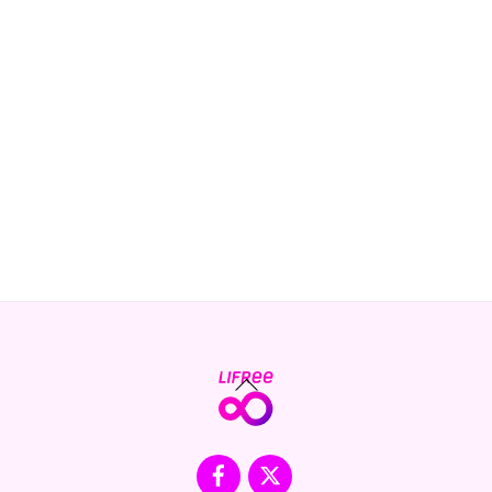
Back
To
Top
Facebook
X