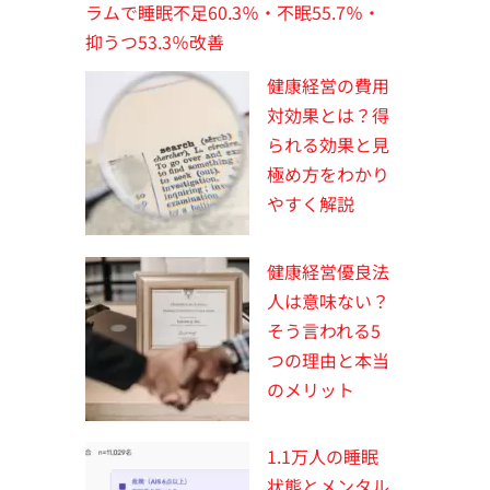
ラムで睡眠不足60.3％・不眠55.7％・
抑うつ53.3％改善
健康経営の費用
対効果とは？得
られる効果と見
極め方をわかり
やすく解説
健康経営優良法
人は意味ない？
そう言われる5
つの理由と本当
のメリット
1.1万人の睡眠
状態とメンタル