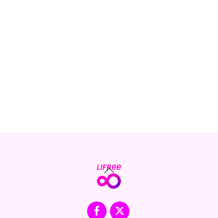
Back
To
Top
Facebook
X