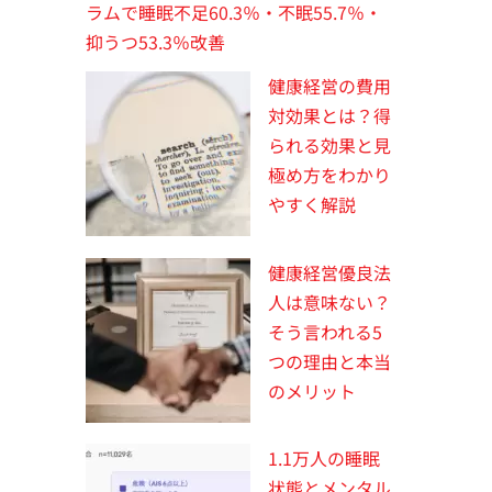
ラムで睡眠不足60.3％・不眠55.7％・
抑うつ53.3％改善
健康経営の費用
対効果とは？得
られる効果と見
極め方をわかり
やすく解説
健康経営優良法
人は意味ない？
そう言われる5
つの理由と本当
のメリット
1.1万人の睡眠
状態とメンタル