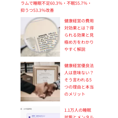
ラムで睡眠不足60.3％・不眠55.7％・
抑うつ53.3％改善
健康経営の費用
対効果とは？得
られる効果と見
極め方をわかり
やすく解説
健康経営優良法
人は意味ない？
そう言われる5
つの理由と本当
のメリット
1.1万人の睡眠
状態とメンタル