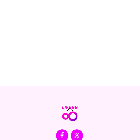
Back
To
Top
Facebook
X