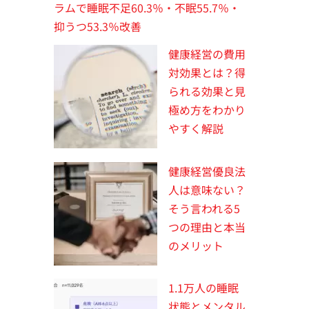
ラムで睡眠不足60.3％・不眠55.7％・
抑うつ53.3％改善
健康経営の費用
対効果とは？得
られる効果と見
極め方をわかり
やすく解説
健康経営優良法
人は意味ない？
そう言われる5
つの理由と本当
のメリット
1.1万人の睡眠
状態とメンタル