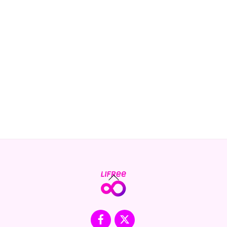
Back
To
Top
Facebook
X