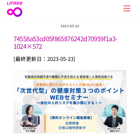
Skip
Men
to
content
2023-05-23
74558a53cd05f865876242d70959f1a3-
1024×572
[最終更新日：2023-05-23]