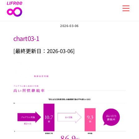
Skip
Men
to
content
2026-03-06
chart03-1
[最終更新日：2026-03-06]