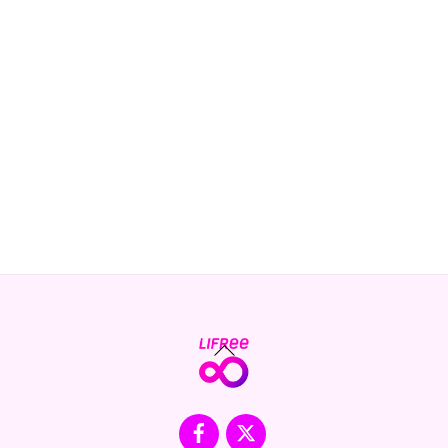
Back
To
Top
Facebook
X