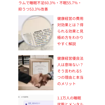
ラムで睡眠不足60.3％・不眠55.7％・
抑うつ53.3％改善
健康経営の費用
対効果とは？得
られる効果と見
極め方をわかり
やすく解説
健康経営優良法
人は意味ない？
そう言われる5
つの理由と本当
のメリット
1.1万人の睡眠
状態とメンタル