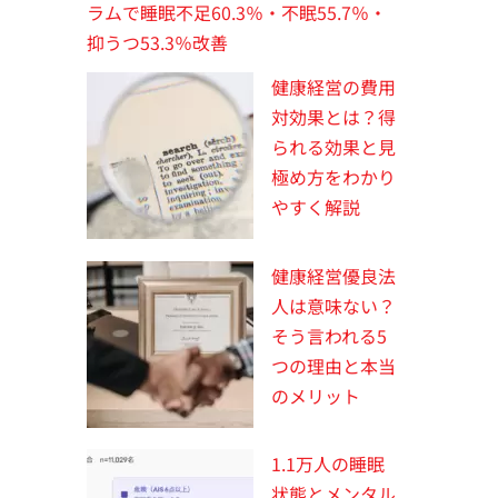
ラムで睡眠不足60.3％・不眠55.7％・
抑うつ53.3％改善
健康経営の費用
対効果とは？得
られる効果と見
極め方をわかり
やすく解説
健康経営優良法
人は意味ない？
そう言われる5
つの理由と本当
のメリット
1.1万人の睡眠
状態とメンタル