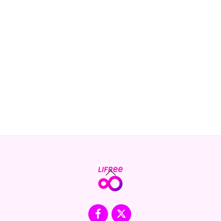
Back
To
Top
Facebook
X