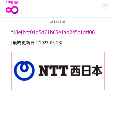
Skip
Men
to
content
2023-05-23
f18efbcc04d5d61b65e1ad245c1dff06
[最終更新日：2023-05-23]