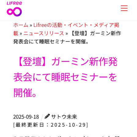
Skip
Men
to
content
ホーム
»
Lifreeの活動・イベント・メディア掲
載
»
ニュースリリース
»
【登壇】ガーミン新作
発表会にて睡眠セミナーを開催。
【登壇】ガーミン新作発
表会にて睡眠セミナーを
開催。
2025
-
09
-
18
サトウ未来
[最終更新日：2025-10-29]