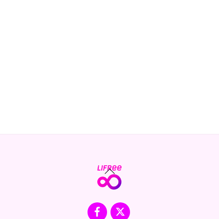
Back
To
Top
Facebook
X