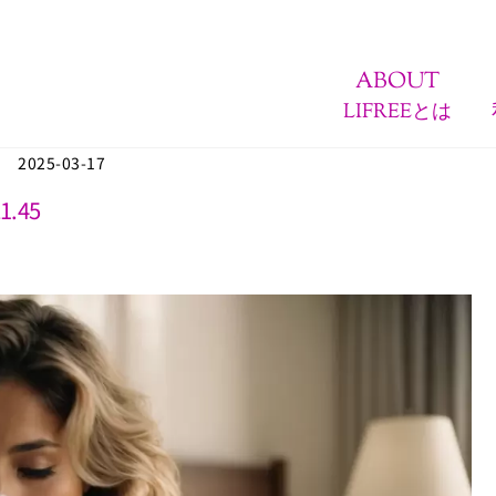
ABOUT
LIFREEとは
2025-03-17
1.45