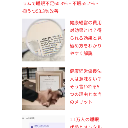
ラムで睡眠不足60.3％・不眠55.7％・
抑うつ53.3％改善
健康経営の費用
対効果とは？得
られる効果と見
極め方をわかり
やすく解説
健康経営優良法
人は意味ない？
そう言われる5
つの理由と本当
のメリット
1.1万人の睡眠
状態とメンタル