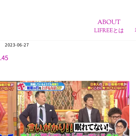
ABOUT
LIFREEとは
2023-06-27
.45