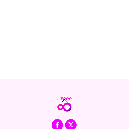
Back
To
Top
Facebook
X