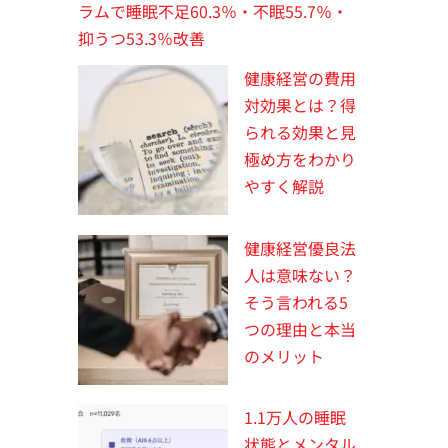
ラムで睡眠不足60.3％・不眠55.7％・
抑うつ53.3％改善
健康経営の費用
対効果とは？得
られる効果と見
極め方をわかり
やすく解説
健康経営優良法
人は意味ない？
そう言われる5
つの理由と本当
のメリット
1.1万人の睡眠
状態とメンタル