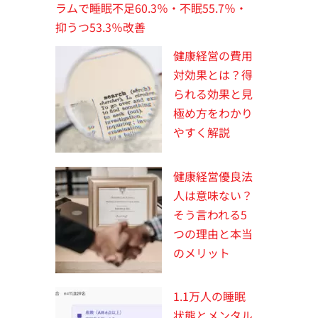
ラムで睡眠不足60.3％・不眠55.7％・
抑うつ53.3％改善
健康経営の費用
対効果とは？得
られる効果と見
極め方をわかり
やすく解説
健康経営優良法
人は意味ない？
そう言われる5
つの理由と本当
のメリット
1.1万人の睡眠
状態とメンタル