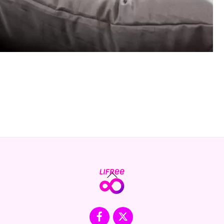
Back
To
Top
Facebook
X