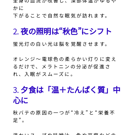
全身の血流が改善し、深部体温がゆるや
かに
下がることで自然な眠気が訪れます。
2.
夜の照明は“秋色”にシフト
蛍光灯の白い光は脳を覚醒させます。
オレンジ〜電球色の柔らかい灯りに変え
るだけで、メラトニンの分泌が促進さ
れ、入眠がスムーズに。
3.
夕食は「温＋たんぱく質」中
心に
秋バテの原因の一つが“冷え”と“栄養不
足”。