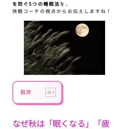
を防ぐ5つの睡眠法
を、
快眠コーチの視点からお伝えしますね！
目次
なぜ秋は「眠くなる」「疲