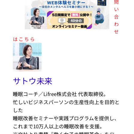
問
い
合
わ
せ
はこちら
サトウ未来
睡眠コーチ／Lifree株式会社 代表取締役。
忙しいビジネスパーソンの生産性向上を目的と
した
睡眠改善セミナーや実践プログラムを提供し、
これまで10万人以上の睡眠改善を支援。