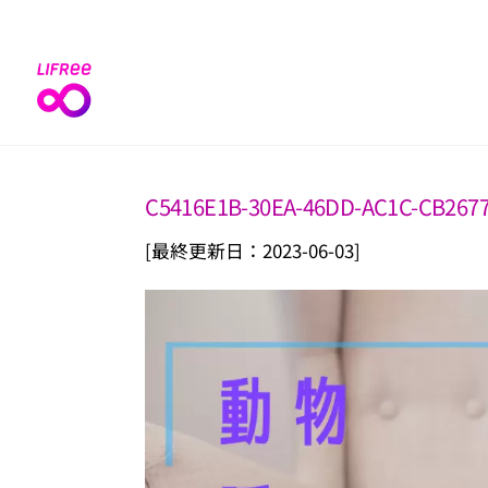
Skip
to
content
C5416E1B-30EA-46DD-AC1C-CB267
[最終更新日：2023-06-03]