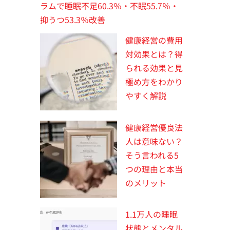
ラムで睡眠不足60.3％・不眠55.7％・
抑うつ53.3％改善
健康経営の費用
対効果とは？得
られる効果と見
極め方をわかり
やすく解説
健康経営優良法
人は意味ない？
そう言われる5
つの理由と本当
のメリット
1.1万人の睡眠
状態とメンタル