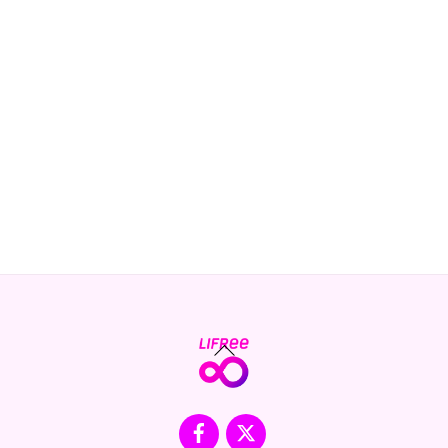
Back
To
Top
Facebook
X