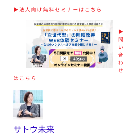
▶︎法人向け無料セミナーはこちら
▶︎
問
い
合
わ
せ
はこちら
サトウ未来