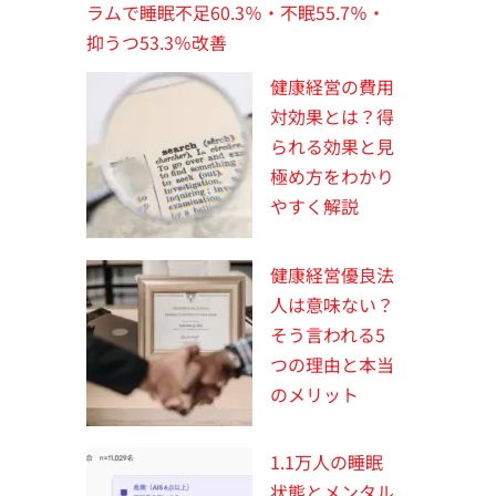
ラムで睡眠不足60.3％・不眠55.7％・
抑うつ53.3％改善
健康経営の費用
対効果とは？得
られる効果と見
極め方をわかり
やすく解説
健康経営優良法
人は意味ない？
そう言われる5
つの理由と本当
のメリット
1.1万人の睡眠
状態とメンタル