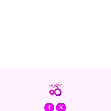
Back
To
Top
Facebook
X