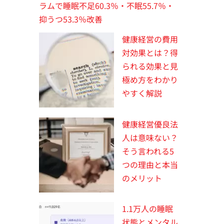
ラムで睡眠不足60.3％・不眠55.7％・
抑うつ53.3％改善
健康経営の費用
対効果とは？得
られる効果と見
極め方をわかり
やすく解説
健康経営優良法
人は意味ない？
そう言われる5
つの理由と本当
のメリット
1.1万人の睡眠
状態とメンタル