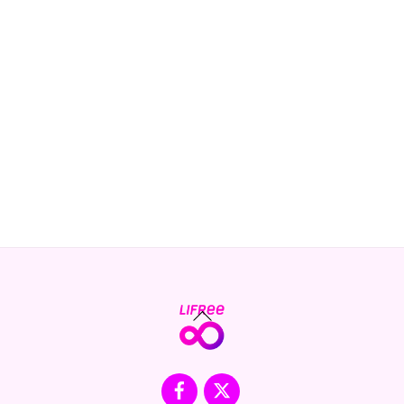
Back
To
Top
Facebook
X