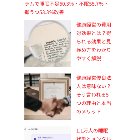
ラムで睡眠不足60.3％・不眠55.7％・
抑うつ53.3％改善
健康経営の費用
対効果とは？得
られる効果と見
極め方をわかり
やすく解説
健康経営優良法
人は意味ない？
そう言われる5
つの理由と本当
のメリット
1.1万人の睡眠
状態とメンタル