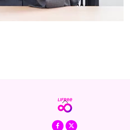
Back
To
Top
Facebook
X