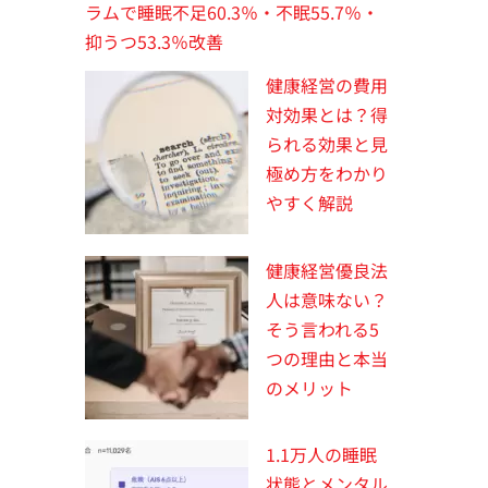
ラムで睡眠不足60.3％・不眠55.7％・
抑うつ53.3％改善
健康経営の費用
対効果とは？得
られる効果と見
極め方をわかり
やすく解説
健康経営優良法
人は意味ない？
そう言われる5
つの理由と本当
のメリット
1.1万人の睡眠
状態とメンタル