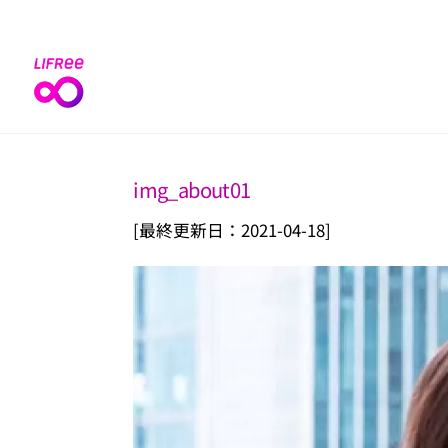
Skip
to
content
img_about01
[最終更新日：2021-04-18]