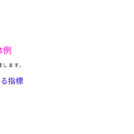
体例
理します。
する指標