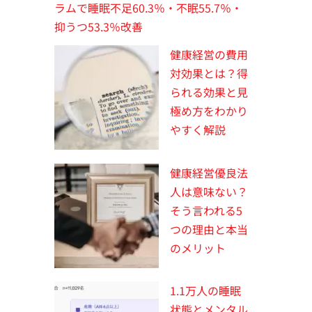
ラムで睡眠不足60.3％・不眠55.7％・
抑うつ53.3％改善
健康経営の費用
対効果とは？得
られる効果と見
極め方をわかり
やすく解説
健康経営優良法
人は意味ない？
そう言われる5
つの理由と本当
のメリット
1.1万人の睡眠
状態とメンタル