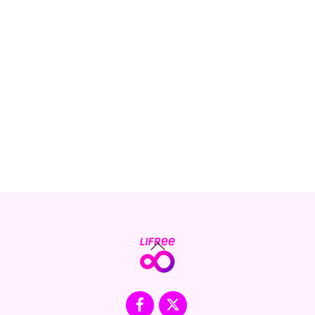
Back
To
Top
Facebook
X