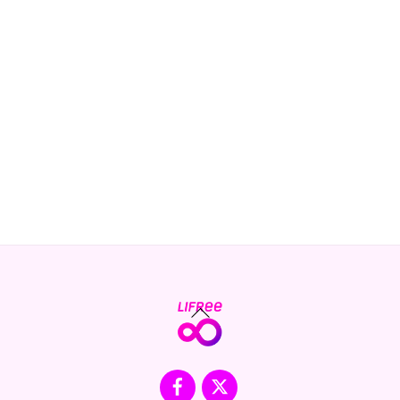
Back
To
Top
Facebook
X