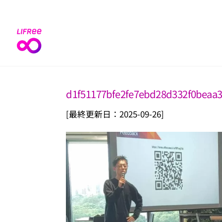
Skip
to
content
d1f51177bfe2fe7ebd28d332f0beaa
[最終更新日：2025-09-26]