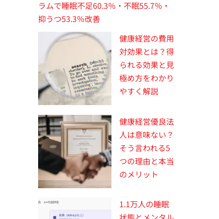
ラムで睡眠不足60.3％・不眠55.7％・
抑うつ53.3％改善
健康経営の費用
対効果とは？得
られる効果と見
極め方をわかり
やすく解説
健康経営優良法
人は意味ない？
そう言われる5
つの理由と本当
のメリット
1.1万人の睡眠
状態とメンタル