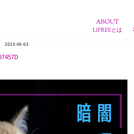
ABOUT
LIFREEとは
2023-06-03
97457D