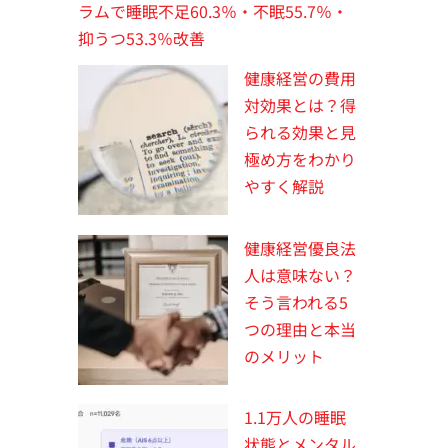
ラムで睡眠不足60.3％・不眠55.7％・
抑うつ53.3％改善
健康経営の費用
対効果とは？得
られる効果と見
極め方をわかり
やすく解説
健康経営優良法
人は意味ない？
そう言われる5
つの理由と本当
のメリット
1.1万人の睡眠
状態とメンタル