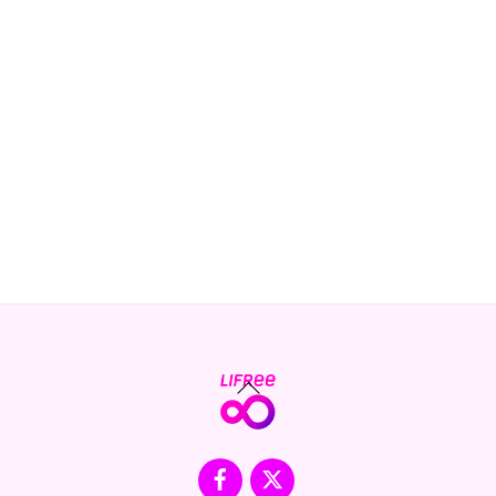
Back
To
Top
Facebook
X