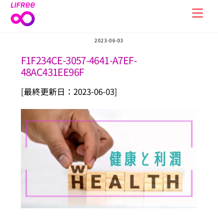
Skip
Men
to
content
2023-06-03
F1F234CE-3057-4641-A7EF-
48AC431EE96F
[最終更新日：2023-06-03]