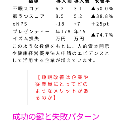
指標
導入前
導入後
改善率
不眠スコア
6.2
3.1
▲50.0%
抑うつスコア
8.5
5.2
▲38.8%
eNPS
-18
+7
＋25pt
プレゼンティー
年178
年45
▲74.7%
イズム損失
万円
万円
このような数値をもとに、人的資本開示
や健康経営優良法人申請のエビデンスと
して活用する企業が増えています。
【睡眠改善は企業や
従業員にとってどの
ようなメリットがあ
るのか】
成功の鍵と失敗パターン