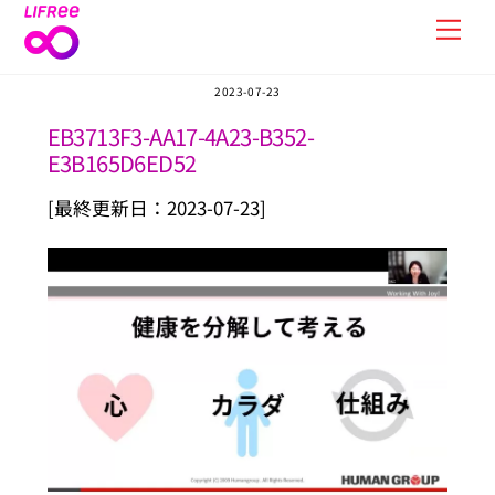
Skip
Men
to
content
2023-07-23
EB3713F3-AA17-4A23-B352-
E3B165D6ED52
[最終更新日：2023-07-23]