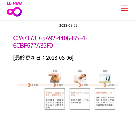
Skip
Men
to
content
2023-08-06
C2A7178D-5A92-4406-B5F4-
6CBF677A35F0
[最終更新日：2023-08-06]