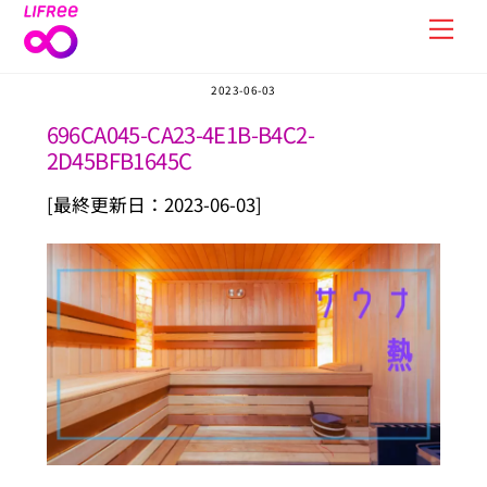
Skip
Men
to
content
2023-06-03
696CA045-CA23-4E1B-B4C2-
2D45BFB1645C
[最終更新日：2023-06-03]