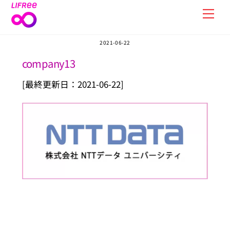
Skip
Men
to
content
2021-06-22
company13
[最終更新日：2021-06-22]