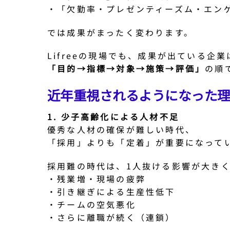
・「欠勤率・プレゼンティーズム・エン
では成果がまったく変わります。
Lifreeの現場でも、成果が出ている企
「目的→指標→対象→施策→評価」
の順
近年重視されるようになった
1. 少子高齢化による人材不足
優秀な人材の確保が難しい時代、
「採用」よりも「定着」が重要になって
採用難の時代は、1人抜ける影響が大き
・残業増・現場の疲弊
・引き継ぎによる生産性低下
・チームの空気悪化
・さらに離職が続く（連鎖）