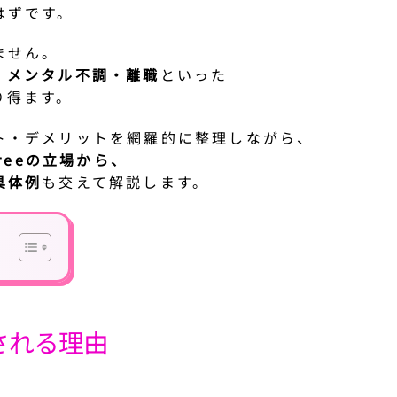
はずです。
ません。
・メンタル不調・離職
といった
り得ます。
ト・デメリットを網羅的に整理しながら、
reeの立場から、
具体例
も交えて解説します。
される理由